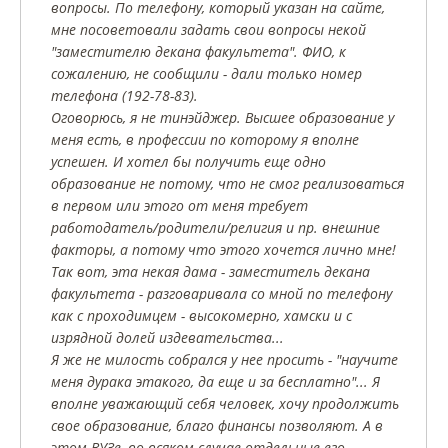
вопросы. По телефону, который указан на сайте,
мне посоветовали задать свои вопросы некой
"заместителю декана факультета". ФИО, к
сожалению, не сообщили - дали только номер
телефона (192-78-83).
Оговорюсь, я не тинэйджер. Высшее образование у
меня есть, в профессии по которому я вполне
успешен. И хотел бы получить еще одно
образование не потому, что не смог реализоваться
в первом или этого от меня требует
работодатель/родители/религия и пр. внешние
факторы, а потому что этого хочется лично мне!
Так вот, эта некая дама - заместитель декана
факультета - разговаривала со мной по телефону
как с проходимцем - высокомерно, хамски и с
изрядной долей издевательства...
Я же не милость собрался у нее просить - "научите
меня дурака этакого, да еще и за бесплатно"... Я
вполне уважающий себя человек, хочу продолжить
свое образование, благо финансы позволяют. А в
этом ВУЗе, во всяком случае отдельные его