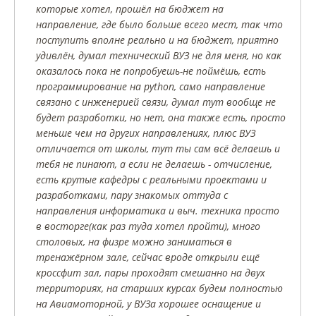
которые хотел, прошёл на бюджет на
направление, где было больше всего мест, так что
поступить вполне реально и на бюджет, приятно
удивлён, думал технический ВУЗ не для меня, но как
оказалось пока не попробуешь-не поймёшь, есть
программирование на python, само направление
связано с инженерией связи, думал тут вообще не
будет разработки, но нет, она также есть, просто
меньше чем на других направлениях, плюс ВУЗ
отличается от школы, тут ты сам всё делаешь и
тебя не пинают, а если не делаешь - отчисление,
есть крутые кафедры с реальными проектами и
разработками, пару знакомых оттуда с
направления информатика и выч. техника просто
в восторге(как раз туда хотел пройти), много
столовых, на физре можно заниматься в
тренажёрном зале, сейчас вроде открыли ещё
кроссфит зал, пары проходят смешанно на двух
территориях, на старших курсах будем полностью
на Авиамоторной, у ВУЗа хорошее оснащение и