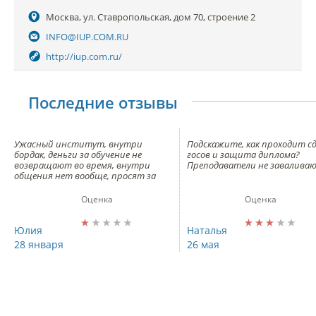
Москва, ул. Ставропольская, дом 70, строение 2
INFO@IUP.COM.RU
http://iup.com.ru/
Последние отзывы
Ужасный институт, внутри
Подскажите, как проходит с
бордак, деньги за обучение не
госов и защита диплома?
возвращают во время, внутри
Преподаватели не завалива
общения нет вообще, просят за
сдачу деньги и не стесняются даже,
ничему не обучают, на парах
Оценка
Оценка
сидишь и ничему не учат (не все, но
большинство, есть и такие,
которые хоть дают что-то).
Юлия
Наталья
Студентов нет, ходят единицы!!!
28 января
26 мая