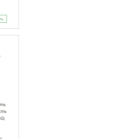
ть
ать
сть
й),
о