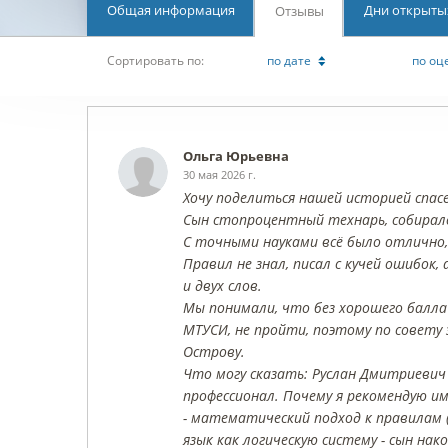
Общая информация
Дни открыты
Отзывы
Cортировать по:
по дате
по оц
Ольга Юрьевна
30 мая 2026 г.
Хочу поделиться нашей историей спасен
Сын стопроцентный технарь, собирал
С точными науками всё было отлично, а
Правил не знал, писал с кучей ошибок,
и двух слов.
Мы понимали, что без хорошего балла 
МТУСИ, не пройти, поэтому по совету
Острову.
Что могу сказать: Руслан Дмитриеви
профессионал. Почему я рекомендую им
- математический подход к правилам 
язык как логическую систему - сын на