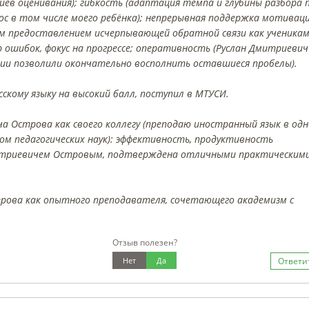
в оценивания); гибкость (адаптация темпа и глубины разбора 
рос в том числе моего ребёнка); непрерывная поддержка мотивац
ым предоставлением исчерпывающей обратной связи как ученикам
 ошибок, фокус на прогрессе; оперативность (Руслан Дмитриевич
ии позволили окончательно восполнить оставшиеся пробелы).
сскому языку на высокий балл, поступил в МТУСИ.
 Острова как своего коллегу (преподаю иностранный язык в одн
ом педагогических наук): эффективность, продуктивность
митриевичем Островым, подтверждена отличными практическим
рова как опытного преподавателя, сочетающего академизм с
Отзыв полезен?
Нет
Да
Ответи