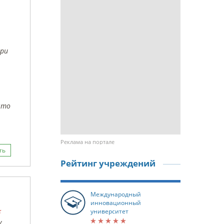
при
что
Реклама на портале
ть
Рейтинг учреждений
Международный
инновационный
университет
.