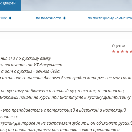
х дверей
енке
по полезности
по последнему коммент
Оценка
ия ЕГЭ по русскому языку.
ся поступать на ИТ-факультет.
 вот с русским - вечная беда.
 а школьное сочинение для него было сродни каторге - не мог связ
по русскому на бюджет в сильный вуз, в ико как, в частности,
 знакомых пошли на курсы при институте к Руслану Дмитриевичу
ч - это преподаватель с потрясающей выдержкой и настоящий
енно его:
(Руслан Дмитриевич не заставляет зубрить, он объясняет русски
конец-то понял алгоритмы расстановки знаков препинания и