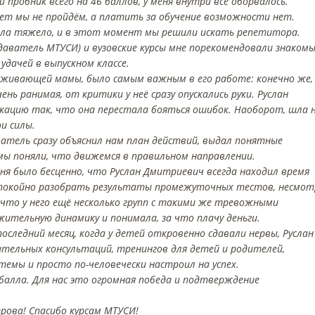
 пробник всего на 46 баллов, у меня внутри всё оборвалось.
ет мы не пройдём, а платить за обучение возможности нет.
 шла тяжело, и в этот момент мы решили искать репетитора.
аватель МТУСИ) и вузовские курсы мне порекомендовали знакомы
удачей в выпускном классе.
реживающей мамы, было самым важным в его работе: конечно же, 
ень ранимая, от критики у неё сразу опускались руки. Руслан
ацию так, что она перестала бояться ошибок. Наоборот, шла 
и силы.
атель сразу объяснил нам план действий, выдал понятные
мы поняли, что движемся в правильном направлении.
ня было бесценно, что Руслан Дмитриевич всегда находил время
 спокойно разобрать результаты промежуточных тестов, несмот
, что у него ещё несколько групп с такими же тревожными
жительную динамику и понимала, за что плачу деньги.
оследний месяц, когда у детей откровенно сдавали нервы, Руслан
тельных консультаций, тренингов для детей и родителей,
емы и просто по-человечески настроил на успех.
 балла. Для нас это огромная победа и подтверждение
рова! Спасибо курсам МТУСИ!