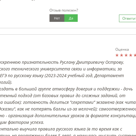
Отзыв полезен?
Нет
Да
Ответи
Оценка
искреннюю признательность Руслану Дмитриевичу Острову,
ского технического университета связи и информатики, за
ГЭ по русскому языку (2023-2024 учебный год, Департамент
огий).
дать в большой группе атмосферу доверия и поддержки - дочь
истемный подход (от базовых правил до сложных заданий, от
а ошибок); готовность делиться "секретами" экзамена (как чит
одсказки", как не потерять баллы из‑за мелочей); самоотверженно
но - организация дополнительных уроков (в формате консультаци
им фактором успеха.
нтально выучила правила русского языка (в то время как с
тичь на протяжении более 5 лет), а научилась мыслить системн