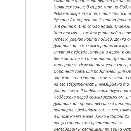
Когда дочка написала первый школьный
Появился сильный страх, что на бюдж
Ребёнок закрылся в себе, подготовка
Руслана Дмитриевича Острова (препод
и, я считаю, это стало нашей главной 
Что для меня, как для уставшей и пе
первых, умение найти подход. Дочка оч
Дмитриевич смог выстроить коммуник
занятия с удовольствием и верой в сво
Чёткая система и контроль. Преподав
материалы. Исчезло ощущение хаоса, 
Обратная связь для родителей. Для ме
написать и позвонить мне, честно и
на его загруженность, невзирая на то
родителями. Я видела спокойкую поло
Поддержка перед самым экзаменом. В п
Дмитриевич провёл несколько дополни
повторил с ребятами самые сложные т
В итоге на экзамене дочка набрала 82
профессионализма преподавателя.
Благодарим Руслана Дмитриевича Ост