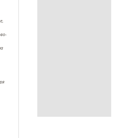
е,
во-
на
ря