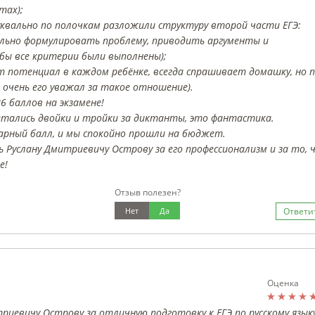
тах);
буквально по полочкам разложили структуру второй части ЕГЭ:
ильно формулировать проблему, приводить аргументы и
бы все критерии были выполнены);
 потенциал в каждом ребёнке, всегда спрашивает домашку, но 
 очень его уважал за такое отношение).
6 баллов на экзамене!
метались двойки и тройки за диктанты, это фантастика.
арный балл, и мы спокойно прошли на бюджет.
 Руслану Дмитриевичу Острову за его профессионализм и за то, 
е!
Отзыв полезен?
Нет
Да
Ответи
Оценка
иевичу Острову за отличную подготовку к ЕГЭ по русскому языку