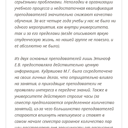
серьёзными проблемами. Неполадки в организации
учебного процесса и недостаточная квалификация
преподавателей значительно снижают качество
обучения. За все четыре года учебы у нас не было ни
одного мероприятия, как внутри университета,
так и за его пределами (везде описывают яркую
студенческую жизнь, но нашей группе не повезло, и
её абсолютно не было).
Из двух основных преподавателей лишь Этингоф
Е.В. предоставляла действительно ценную
информацию. Кудряшова М.Г. была сосредоточена
на своих личных делах, что отрицательно влияло
на занятия, а приходящие преподаватели не
проявляли интереса к передаче знаний. Также в
университете действуют строгие часы (за
семестр предполагается определенное количество
занятий), из-за чего большинство преподавателей
стараются впихнуть невпихуемое и ставят в
самом начале семестра огромное количество пар
или расставляют вне зависимости от расписания,