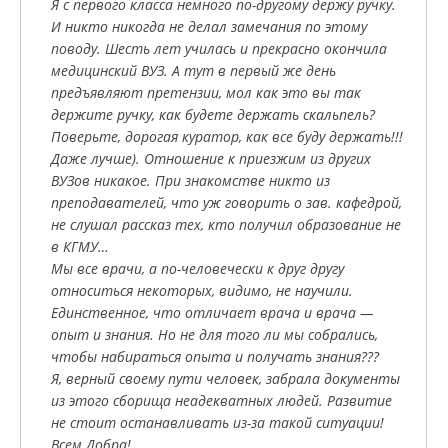
Я с первого класса немного по-другому держу ручку.
И никто никогда не делал замечания по этому
поводу. Шесть лет училась и прекрасно окончила
медицинский ВУЗ. А тут в первый же день
предъявляют претензии, мол как это вы так
держите ручку, как будете держать скальпель?
Поверьте, дорогая куратор, как все буду держать!!!
Даже лучше). Отношение к приезжим из других
ВУЗов никакое. При знакомстве никто из
преподавателей, что уж говорить о зав. кафедрой,
не слушал рассказ тех, кто получил образование не
в КГМУ…
Мы все врачи, а по-человечески к друг другу
относиться некоторых, видимо, не научили.
Единственное, что отличает врача и врача —
опыт и знания. Но не для того ли мы собрались,
чтобы набираться опыта и получать знания???
Я, верный своему пути человек, забрала документы
из этого сборища неадекватных людей. Развитие
не стоит останавливать из-за такой ситуации!
Всем Добра!