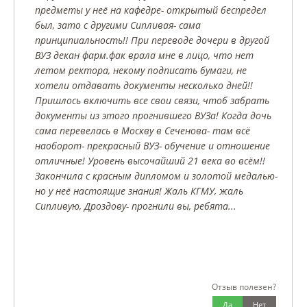
предметы у неё на кафедре- открытый беспредел
был, зато с другими Сипливая- сама
принципиальность!! При переводе дочери в другой
ВУЗ декан фарм.фак врала мне в лицо, что нет
летом ректора, некому подписать бумаги, не
хотели отдавать документы несколько дней!!
Пришлось включить все свои связи, чтоб забрать
документы из этого прогнившего ВУЗа! Когда дочь
сама перевелась в Москву в Сеченова- там всё
наоборот- прекрасный ВУЗ- обучение и отношение
отличные! Уровень высочайший 21 века во всём!!
Закончила с красным дипломом и золотой медалью-
но у неё настоящие знания! Жаль КГМУ, жаль
Сипливую, Дроздову- прогнили вы, ребята...
Отзыв полезен?
Да
Нет