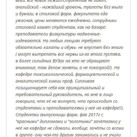
века, всё новое лежит-студентам не дают,
английский - нижайший уровень, туалеты без мыла
и бумаги, в столовой фарм. факультета еда
ужасная, цены меняются ежедневно, сотрудники
столовой хамят студентам, как на базаре;
преподаватели физкультуры надменные-
издеваются. На любых лекциях требуют
обязательно халаты и обувь- не впустят без этого
( могут вытрепать все нервы из-за этого пустяка,
в более солидных ВУЗах на это не обращают
внимание, там делом заняты, а не показухой!). На
кафедре токсикологической, фармацевтической и
аналитической химии проф. Сипливая
позиционирует себя как принципиальный и
требовательный руководитель, но мне в лицо
говорила, что её не волнует, что происходит со
студентами и преподавателями у неё на кафедре!!).
Студентки (выпускницы фарм. фак 2017г с
"красными" дипломами и "золотыми" зачётками) у
неё на кафедре не сдавали, вообще, зачёты со всеми
в группе- они чем-то другим занимались и не учили