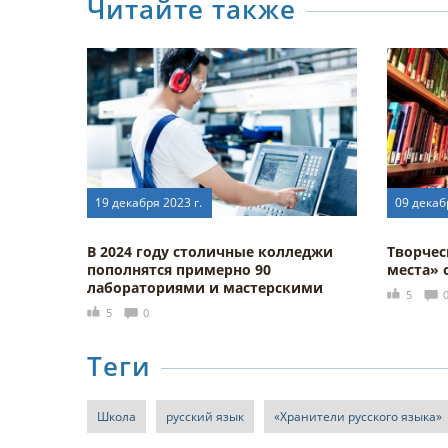
Читайте также
19 декабря 2023 г.
09 декаб
В 2024 году столичные колледжи
Творчес
пополнятся примерно 90
места» 
лабораториями и мастерскими
5
5
0
Теги
Школа
русский язык
«Хранители русского языка»