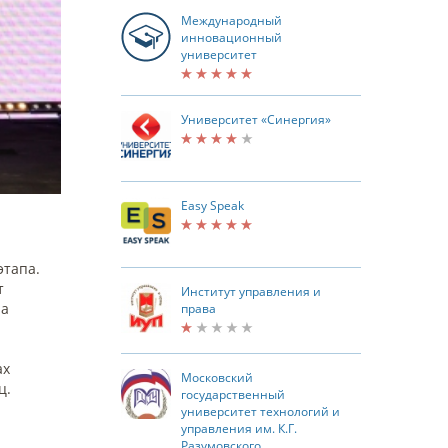
Международный
инновационный
университет
Университет «Синергия»
Easy Speak
этапа.
т
Институт управления и
на
права
ах
Московский
ц.
государственный
университет технологий и
управления им. К.Г.
Разумовского