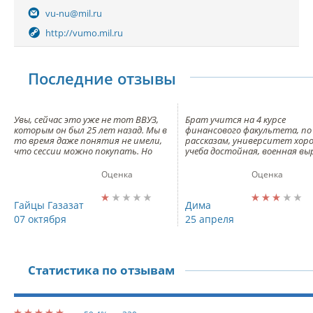
vu-nu@mil.ru
http://vumo.mil.ru
Последние отзывы
Увы, сейчас это уже не тот ВВУЗ,
Брат учится на 4 курсе
которым он был 25 лет назад. Мы в
финансового факультета, по 
то время даже понятия не имели,
рассказам, университет хор
что сессии можно покупать. Но
учеба достойная, военная вы
блатных и тогда много было,
присутствует. Некоторые
правда, долго они не держались.
моменты, конечно, тяжело
Оценка
Оценка
Если с учебой были проблемы, то
переносятся, что-то иногда 
даже их отчисляли, поскольку
нравится, но, в целом, нрав
позиция преподавателей в этом
учеба.
Гайцы Газазат
Дима
вопросе была очень
Заканчиваю 11 в этом году, п
07 октября
25 апреля
принципиальной. Впрочем, это
стою перед выбором, но бра
болезнь не только ВУ МО РФ, а
родители советуют. Хотело
системы высшего образования в
только узнать побольше
целом. Сейчас бы я в этот ВВУЗ не
информации о других факуль
стал бы поступать.
не все можно найти.
Статистика по отзывам