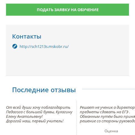
ПОДАТЬ ЗАЯВКУ НА ОБУЧЕНИЕ
Контакты
http://sch1213s.mskobr.ru/
Последние отзывы
От всей души хочу поблагодарить
Решает не ученик а директор
Педагога с большой буквы, Кулагину
предметы сдавать на ЕГЭ .
Елену Анатольевну!
Обманным путём было прин
Дорогой наш, первый учитель!
решение со стороны руковод
Спасибо Вам, за то, что помогали
школы о сдаче двух профильн
нашим детям сделать первые шаги
предметов , вместо трёх . Д
Оценка
в мир знаний, что вложили в ребят
внушают что они не вытянут