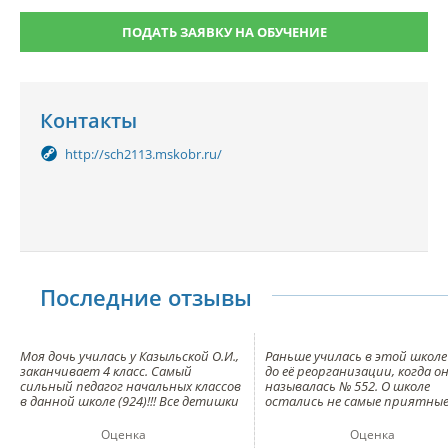
ПОДАТЬ ЗАЯВКУ НА ОБУЧЕНИЕ
Контакты
http://sch2113.mskobr.ru/
Последние отзывы
Моя дочь училась у Казыльской О.И.,
Раньше училась в этой школе
заканчивает 4 класс. Самый
до её реорганизации, когда о
сильный педагог начальных классов
называлась № 552. О школе
в данной школе (924)!!! Все детишки
остались не самые приятны
спокойно могут поступить в
впечатления из-за некоторы
лицейские классы!!! Она всю душу и
учителей, которые умудряли
Оценка
Оценка
силы отдаёт детям , и ей не всё
отбивать желание что-либо