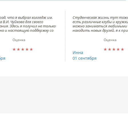
 рад, что я выбрал колледж им.
Студенческая жизнь тут тоже
 В.И. Чуйкова для своего
есть различные клубы и кружки
ания. Здесь я получил не только
можно заниматься любимыми 
 но и настоящую поддержку со
находить новых друзей, я к пр
 преподавателей и
кружке фотографии)
страции.
Оценка
Оценка
дже имеется современное
вание и лаборатории, что
ет нам получить практические
Инна
работы с технологиями и
бря
01 сентября
ммными продуктами,
уемыми в нашей отрасли.