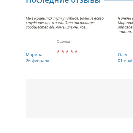
ссия
Мне нравится тут учиться. Больше всего
Я очень
студенческая жизнь. Это настоящее
Маршала
е до
сообщество единомышленников.
образов
ткрытых
знания,
стороны
сии,
админи
Оценка
помощь
В колле
оборудо
позволя
Марина
Олег
навыки 
26 февраля
01 ноя
програ
использ