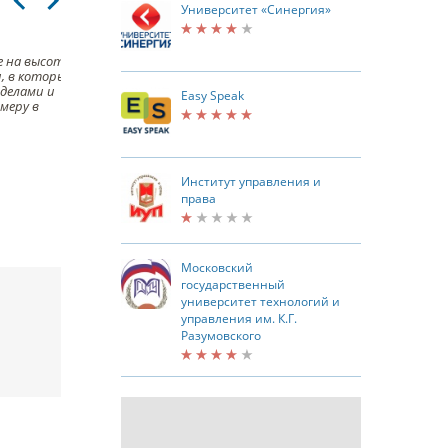
Университет «Синергия»
 на высоте,
Мне нравится индивидуальный подход и
кла
, в которых
поддержка со стороны преподавателей, я
акт
делами и
чувствую себя комфортно на занятиях, и
Easy Speak
имеру в
мои результаты значительно
улучшились в сравнении со школой
Оценка
Институт управления и
Илона
Жен
права
17 августа
17 
Московский
государственный
университет технологий и
управления им. К.Г.
Разумовского