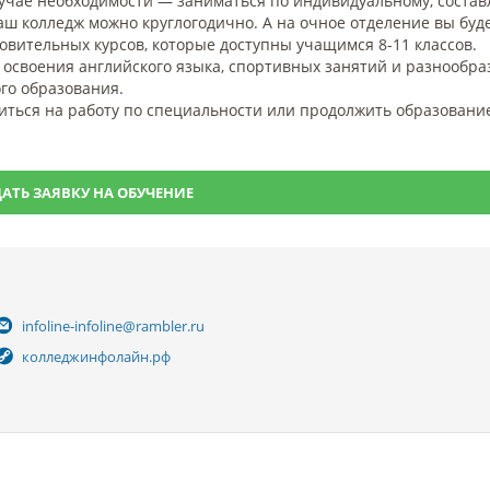
случае необходимости — заниматься по индивидуальному, соста
аш колледж можно круглогодично. А на очное отделение вы буд
овительных курсов, которые доступны учащимся 8-11 классов.
 освоения английского языка, спортивных занятий и разнообра
го образования.
иться на работу по специальности или продолжить образование
АТЬ ЗАЯВКУ НА ОБУЧЕНИЕ
infoline-infoline@rambler.ru
колледжинфолайн.рф