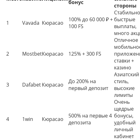
бонус
стороны
Стабильно
100% до 60 000 ₽ +
быстрые
1
Vavada
Кюрасао
100 FS
выплаты,
много акц
Отличное
мобильно
2
Mostbet
Кюрасао
125% + 300 FS
приложен
ставки +
казино
Азиатский
До 200% на
стиль,
3
Dafabet
Кюрасао
первый депозит
высокие
лимиты
Очень
щедрые
500% на первые 4
бонусы,
4
1win
Кюрасао
депозита
удобный
личный
кабинет