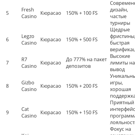
Современ
Fresh
дизайн,
5
Кюрасао
150% + 100 FS
Casino
частые
турниры
Щедрые
Legzo
фриспины
6
Кюрасао
150% + 500 FS
Casino
быстрая
верифика
Высокие
R7
До 777% на пакет
7
Кюрасао
лимиты на
Casino
депозитов
вывод
Уникальн
Gizbo
игры,
8
Кюрасао
150% + 200 FS
Casino
хорошая
поддержк
Приятный
Cat
интерфейс
9
Кюрасао
150% + 150 FS
Casino
программ
лояльност
Фокус на