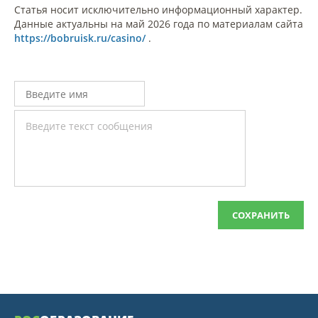
Статья носит исключительно информационный характер.
Данные актуальны на май 2026 года по материалам сайта
https://bobruisk.ru/casino/
.
СОХРАНИТЬ