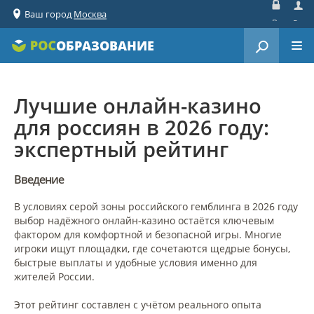
Ваш город
Москва
Вход
Реги
ОБРАЗОВАНИЕ
Лучшие онлайн-казино
для россиян в 2026 году:
экспертный рейтинг
Введение
В условиях серой зоны российского гемблинга в 2026 году
выбор надёжного онлайн-казино остаётся ключевым
фактором для комфортной и безопасной игры. Многие
игроки ищут площадки, где сочетаются щедрые бонусы,
быстрые выплаты и удобные условия именно для
жителей России.
Этот рейтинг составлен с учётом реального опыта