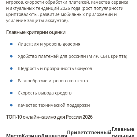
игроков, скорости обработки платежей, качества сервиса
и актуальных тенденций 2026 года (рост популярности
криптовалюты, развитие мобильных приложений и
усиление защиты аккаунтов).
Главные критерии оценки
Лицензия и уровень доверия
Удобство платежей для россиян (МИР, СБП, крипта)
Щедрость и прозрачность бонусов
Разнообразие игрового контента
Скорость вывода средств
Качество технической поддержки
ТОП-10 онлайн-казино для России 2026
Главные
Приветственный
Место
Казино
Лицензия
сильные