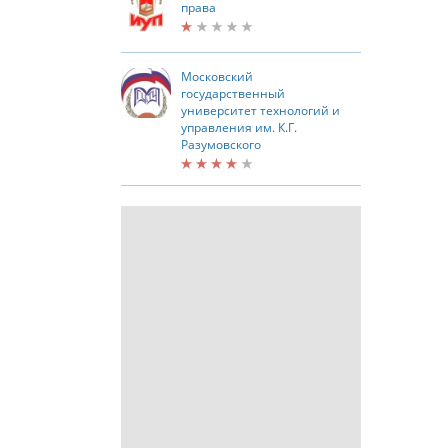
права
Московский
государственный
университет технологий и
управления им. К.Г.
Разумовского